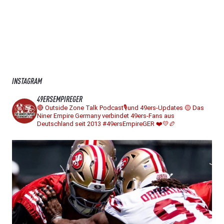
INSTAGRAM
49ERSEMPIREGER
🔴 Outside Zone Talk Podcast🎙️und 49ers-Updates
🟡 Das
Niner Empire Germany verbindet 49ers-Fans aus
Deutschland seit 2013
#49ersEmpireGER ❤️💛🏉