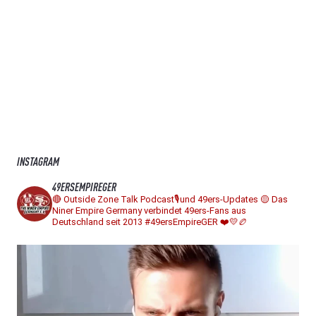
INSTAGRAM
49ERSEMPIREGER
🔴 Outside Zone Talk Podcast🎙️und 49ers-Updates
🟡 Das
Niner Empire Germany verbindet 49ers-Fans aus
Deutschland seit 2013
#49ersEmpireGER ❤️💛🏉