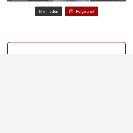
Mehr laden
Folge uns!
Bist du auch Fan der Niners?
WERDE MITGLIED IM NINER
EMPIRE GERMANY!
MITGLIEDSCHAFT