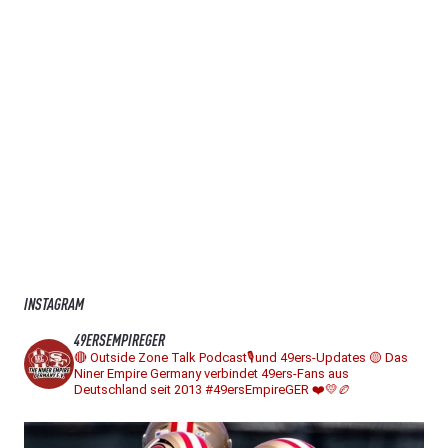
INSTAGRAM
49ERSEMPIREGER
🔴 Outside Zone Talk Podcast🎙️und 49ers-Updates
🟡 Das
Niner Empire Germany verbindet 49ers-Fans aus
Deutschland seit 2013
#49ersEmpireGER ❤️💛🏉