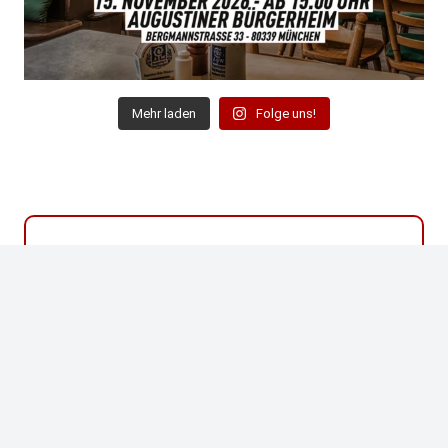
Mehr laden
Folge uns!
Bist du auch Fan der Niners?
WERDE MITGLIED IM NINER
EMPIRE GERMANY!