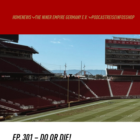
HOME
NEWS
THE NINER EMPIRE GERMANY E.V.
PODCAST
REISEINFOS
SHOP
EP. 301 – DO OR DIE!