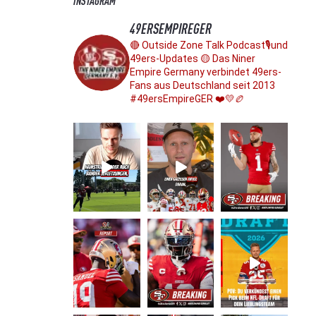
INSTAGRAM
49ERSEMPIREGER
🔴 Outside Zone Talk Podcast🎙️und
49ers-Updates
🟡 Das Niner
Empire Germany verbindet 49ers-
Fans aus Deutschland seit 2013
#49ersEmpireGER ❤️💛🏉