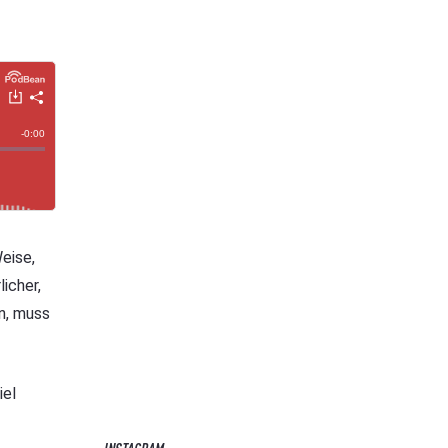
eise,
icher,
n, muss
iel