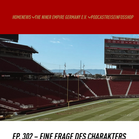
HOME
NEWS
THE NINER EMPIRE GERMANY E.V.
PODCAST
REISEINFOS
SHOP
EP. 302 – EINE FRAGE DES CHARAKTERS