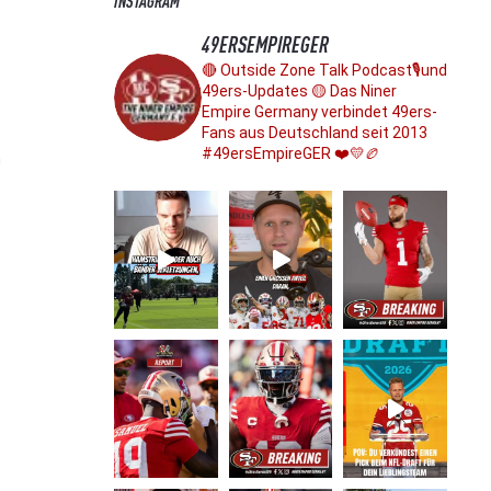
INSTAGRAM
49ERSEMPIREGER
🔴 Outside Zone Talk Podcast🎙️und
49ers-Updates
🟡 Das Niner
Empire Germany verbindet 49ers-
Fans aus Deutschland seit 2013
#49ersEmpireGER ❤️💛🏉
n