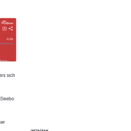
ers sich
r Deebo
ser