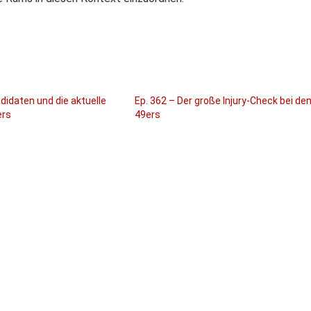
didaten und die aktuelle
Ep. 362 – Der große Injury-Check bei de
ers
49ers