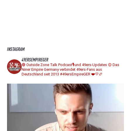
INSTAGRAM
49ERSEMPIREGER
🔴 Outside Zone Talk Podcast🎙️und 49ers-Updates
🟡 Das
Niner Empire Germany verbindet 49ers-Fans aus
Deutschland seit 2013
#49ersEmpireGER ❤️💛🏉