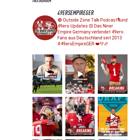
INSTAGRAM
49ERSEMPIREGER
🔴 Outside Zone Talk Podcast🎙️und
49ers-Updates
🟡 Das Niner
Empire Germany verbindet 49ers-
Fans aus Deutschland seit 2013
#49ersEmpireGER ❤️💛🏉