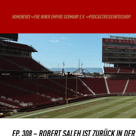
HOME
NEWS
THE NINER EMPIRE GERMANY E.V.
PODCAST
REISEINFOS
SHOP
EP. 308 – ROBERT SALEH IST ZURÜCK IN DER