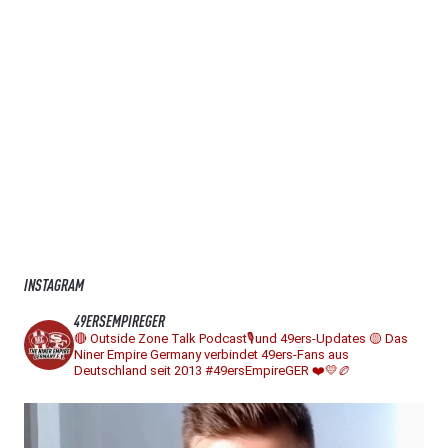
INSTAGRAM
49ERSEMPIREGER
🔴 Outside Zone Talk Podcast🎙️und 49ers-Updates
🟡 Das
Niner Empire Germany verbindet 49ers-Fans aus
Deutschland seit 2013
#49ersEmpireGER ❤️💛🏉