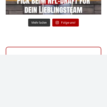
Mehr laden
Folge uns!
Bist du auch Fan der Niners?
WERDE MITGLIED IM NINER
EMPIRE GERMANY!