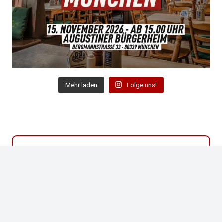
Mehr laden
Folge uns!
Bist du auch Fan der Niners?
WERDE MITGLIED IM NINER
EMPIRE GERMANY!