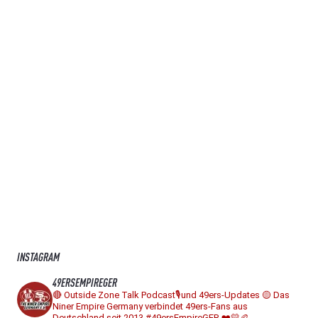
INSTAGRAM
49ERSEMPIREGER
🔴 Outside Zone Talk Podcast🎙️und 49ers-Updates
🟡 Das
Niner Empire Germany verbindet 49ers-Fans aus
Deutschland seit 2013
#49ersEmpireGER ❤️💛🏉