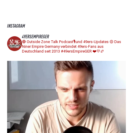
INSTAGRAM
49ERSEMPIREGER
🔴 Outside Zone Talk Podcast🎙️und 49ers-Updates
🟡 Das
Niner Empire Germany verbindet 49ers-Fans aus
Deutschland seit 2013
#49ersEmpireGER ❤️💛🏉