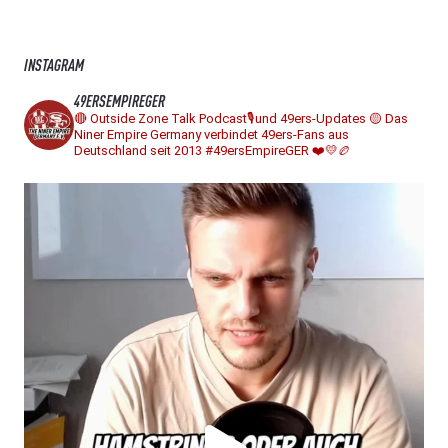
INSTAGRAM
49ERSEMPIREGER
🔴 Outside Zone Talk Podcast🎙️und 49ers-Updates
🟡 Das
Niner Empire Germany verbindet 49ers-Fans aus
Deutschland seit 2013
#49ersEmpireGER ❤️💛🏉