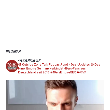
INSTAGRAM
49ERSEMPIREGER
🔴 Outside Zone Talk Podcast🎙️und 49ers-Updates
🟡 Das
Niner Empire Germany verbindet 49ers-Fans aus
Deutschland seit 2013
#49ersEmpireGER ❤️💛🏉