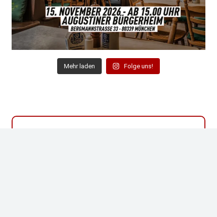
Mehr laden
Folge uns!
Bist du auch Fan der Niners?
WERDE MITGLIED IM NINER
EMPIRE GERMANY!