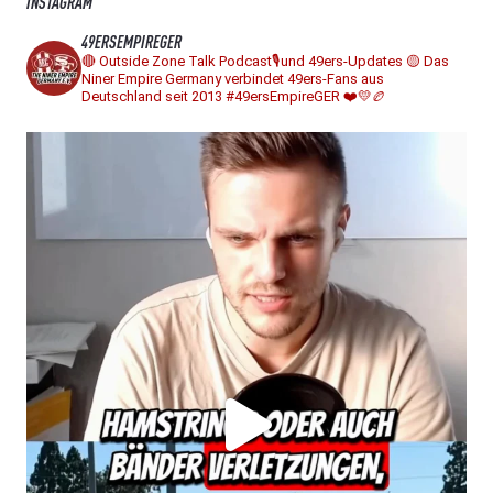
INSTAGRAM
49ERSEMPIREGER
🔴 Outside Zone Talk Podcast🎙️und 49ers-Updates
🟡 Das
Niner Empire Germany verbindet 49ers-Fans aus
Deutschland seit 2013
#49ersEmpireGER ❤️💛🏉