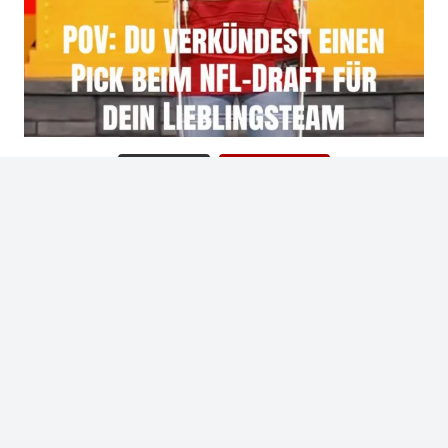
Mehr laden
Folge uns!
Bist du auch Fan der Niners?
WERDE MITGLIED IM NINER
EMPIRE GERMANY!