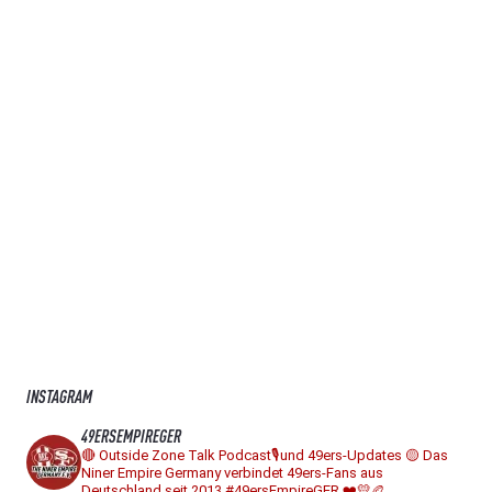
INSTAGRAM
49ERSEMPIREGER
🔴 Outside Zone Talk Podcast🎙️und 49ers-Updates
🟡 Das
Niner Empire Germany verbindet 49ers-Fans aus
Deutschland seit 2013
#49ersEmpireGER ❤️💛🏉