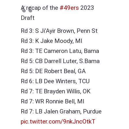
A recap of the
#49ers
2023
Draft
Rd 3: S Ji’Ayir Brown, Penn St
Rd 3: K Jake Moody, MI
Rd 3: TE Cameron Latu, Bama
Rd 5: CB Darrell Luter, S.Bama
Rd 5: DE Robert Beal, GA
Rd 6: LB Dee Winters, TCU
Rd 7: TE Brayden Willis, OK
Rd 7: WR Ronnie Bell, MI
Rd 7: LB Jalen Graham, Purdue
pic.twitter.com/9nkJncOtkT