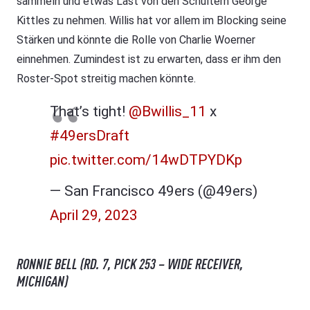
sammeln und etwas Last von den Schultern George
Kittles zu nehmen. Willis hat vor allem im Blocking seine
Stärken und könnte die Rolle von Charlie Woerner
einnehmen. Zumindest ist zu erwarten, dass er ihm den
Roster-Spot streitig machen könnte.
That’s tight!
@Bwillis_11
x
#49ersDraft
pic.twitter.com/14wDTPYDKp
— San Francisco 49ers (@49ers)
April 29, 2023
RONNIE BELL (RD. 7, PICK 253 – WIDE RECEIVER,
MICHIGAN)