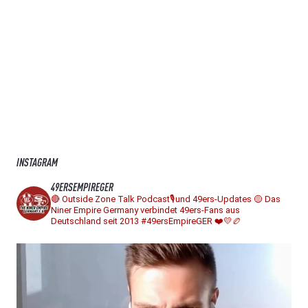
INSTAGRAM
49ERSEMPIREGER
🔴 Outside Zone Talk Podcast🎙️und 49ers-Updates
🟡 Das
Niner Empire Germany verbindet 49ers-Fans aus
Deutschland seit 2013
#49ersEmpireGER ❤️💛🏉