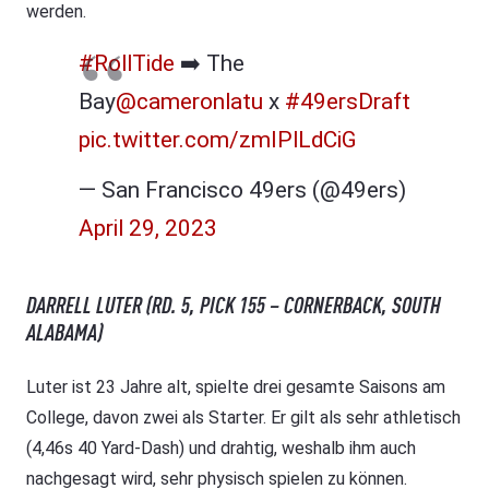
werden.
#RollTide
➡️ The
Bay
@cameronlatu
x
#49ersDraft
pic.twitter.com/zmIPlLdCiG
— San Francisco 49ers (@49ers)
April 29, 2023
DARRELL LUTER (RD. 5, PICK 155 – CORNERBACK, SOUTH
ALABAMA)
Luter ist 23 Jahre alt, spielte drei gesamte Saisons am
College, davon zwei als Starter. Er gilt als sehr athletisch
(4,46s 40 Yard-Dash) und drahtig, weshalb ihm auch
nachgesagt wird, sehr physisch spielen zu können.