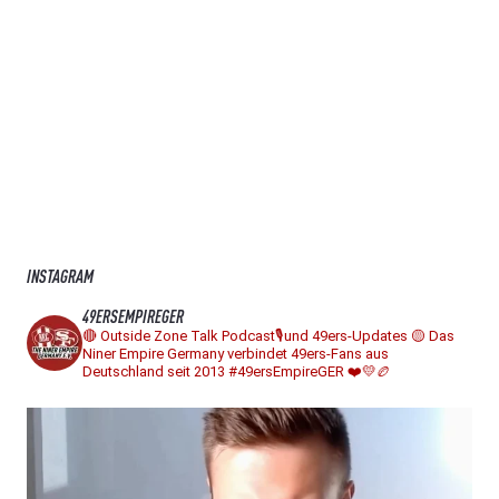
INSTAGRAM
49ERSEMPIREGER
🔴 Outside Zone Talk Podcast🎙️und 49ers-Updates
🟡 Das
Niner Empire Germany verbindet 49ers-Fans aus
Deutschland seit 2013
#49ersEmpireGER ❤️💛🏉