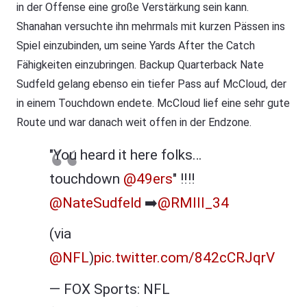
in der Offense eine große Verstärkung sein kann.
Shanahan versuchte ihn mehrmals mit kurzen Pässen ins
Spiel einzubinden, um seine Yards After the Catch
Fähigkeiten einzubringen. Backup Quarterback Nate
Sudfeld gelang ebenso ein tiefer Pass auf McCloud, der
in einem Touchdown endete. McCloud lief eine sehr gute
Route und war danach weit offen in der Endzone.
"You heard it here folks…
touchdown
@49ers
" ‼️‼️
@NateSudfeld
➡️
@RMIII_34
(via
@NFL
)
pic.twitter.com/842cCRJqrV
— FOX Sports: NFL