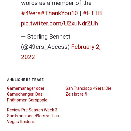
words as a member of the
#49ers
#ThankYou10
|
#FTTB
pic.twitter.com/U2xuNdrZUh
— Sterling Bennett
(@49ers_Access)
February 2,
2022
ÄHNLICHE BEITRÄGE
Gamemanager oder
San Francisco 49ers: Die
Gamechanger: Das
Zeit ist reif!
Phänomen Garoppolo
Review Pre Season Week 3:
San Francisco 49ers vs. Las
Vegas Raiders