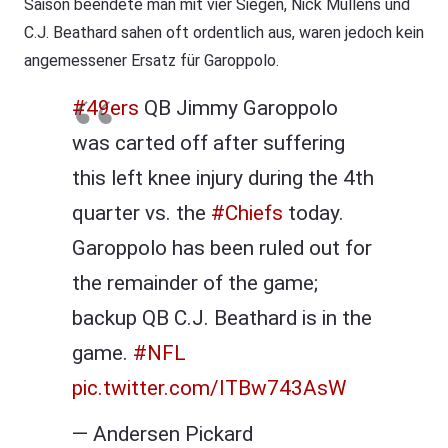
Saison beendete man mit vier Siegen, Nick Mullens und
C.J. Beathard sahen oft ordentlich aus, waren jedoch kein
angemessener Ersatz für Garoppolo.
#49ers
QB Jimmy Garoppolo
was carted off after suffering
this left knee injury during the 4th
quarter vs. the
#Chiefs
today.
Garoppolo has been ruled out for
the remainder of the game;
backup QB C.J. Beathard is in the
game.
#NFL
pic.twitter.com/ITBw743AsW
— Andersen Pickard