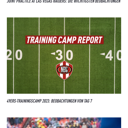
JOINT PRACTICE AT LAS VEGAS RAIDERS: DIE WICHTIGSTEN BEOBACHTUNGEN
49ERS-TRAININGSCAMP 2023: BEOBACHTUNGEN VON TAG 7